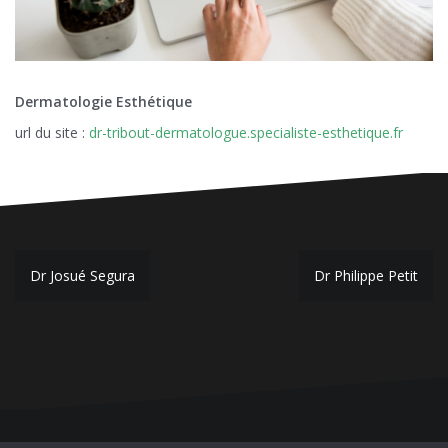
Dermatologie Esthétique
url du site :
dr-tribout-dermatologue.specialiste-esthetique.fr
Navigation
Dr Josué Segura
Dr Philippe Petit
de
l’article