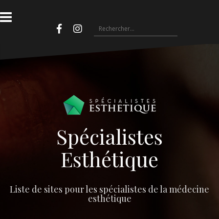
Aller
au
Rechercher :
contenu
Facebook
Instagram
Spécialistes
Esthétique
Liste de sites pour les spécialistes de la médecine
esthétique